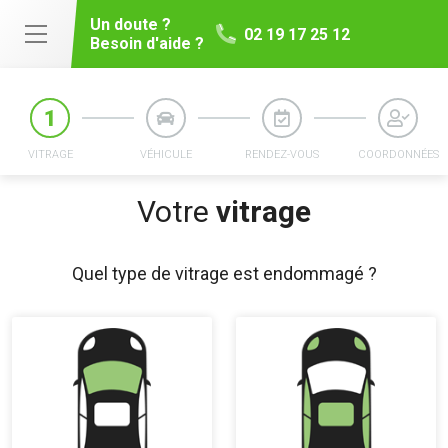
Un doute ?
02 19 17 25 12
Besoin d'aide ?
VITRAGE
VÉHICULE
RENDEZ-VOUS
COORDONNÉES
Votre
vitrage
Quel type de vitrage est endommagé ?