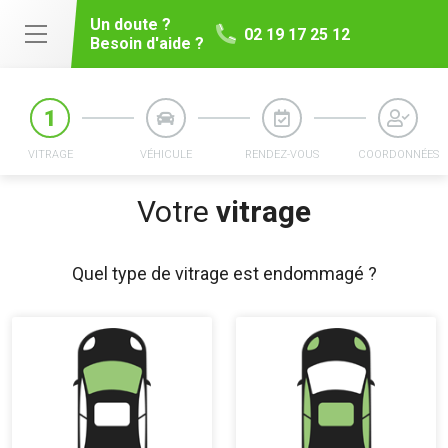
Un doute ?
02 19 17 25 12
Besoin d'aide ?
VITRAGE
VÉHICULE
RENDEZ-VOUS
COORDONNÉES
Votre
vitrage
Quel type de vitrage est endommagé ?